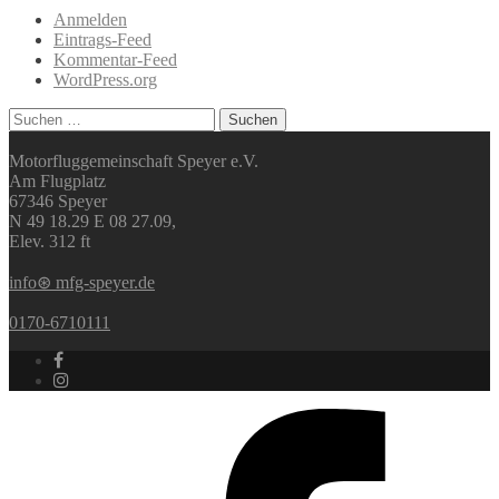
Anmelden
Eintrags-Feed
Kommentar-Feed
WordPress.org
Suchen
nach:
Motorfluggemeinschaft Speyer e.V.
Am Flugplatz
67346 Speyer
N 49 18.29 E 08 27.09,
Elev. 312 ft
info⊛ mfg-speyer.de
0170-6710111