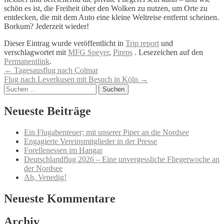
schön es ist, die Freiheit über den Wolken zu nutzen, um Orte zu
entdecken, die mit dem Auto eine kleine Weltreise entfernt scheinen.
Borkum? Jederzeit wieder!
Dieser Eintrag wurde veröffentlicht in
Trip report
und
verschlagwortet mit
MFG Speyer
,
Pireps
. Lesezeichen auf den
Permanentlink
.
Artikel-
←
Tagesausflug nach Colmar
Flug nach Leverkusen mit Besuch in Köln
→
Navigation
Suchen
nach:
Neueste Beiträge
Ein Flugabenteuer; mit unserer Piper an die Nordsee
Engagierte Vereinsmitglieder in der Presse
Forellenessen im Hangar
Deutschlandflug 2026 – Eine unvergessliche Fliegerwoche an
der Nordsee
Ah, Venedig!
Neueste Kommentare
Archiv