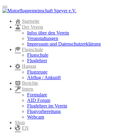
Menu
Startseite
Der Verein
Infos über den Verein
Veranstaltungen
Impressum und Datenschutzerklärung
Flugschule
Flugschule
Fluglehrer
Hangar
Flugzeuge
Abflug / Ankunft
Berichte
Intern
Formulare
AID Forum
Fluglehrer im Verein
Flugvorbereitung
Webcam
Shop
EN