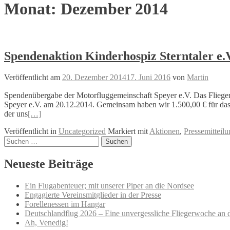
Monat:
Dezember 2014
Spendenaktion Kinderhospiz Sterntaler e.
Veröffentlicht am
20. Dezember 2014
17. Juni 2016
von
Martin
Spendenübergabe der Motorfluggemeinschaft Speyer e.V. Das Flieger n
Speyer e.V. am 20.12.2014. Gemeinsam haben wir 1.500,00 € für das
der uns
[…]
Veröffentlicht in
Uncategorized
Markiert mit
Aktionen
,
Pressemitteil
Beitrags-
Suchen
nach:
Navigation
Neueste Beiträge
Ein Flugabenteuer; mit unserer Piper an die Nordsee
Engagierte Vereinsmitglieder in der Presse
Forellenessen im Hangar
Deutschlandflug 2026 – Eine unvergessliche Fliegerwoche an 
Ah, Venedig!