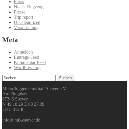
Fotos
Neues Flugzeug
Presse
Trip report
Uncategorized
Veranstaltung
Meta
Anmelden
Eintrags-Feed
Kommentar-Feed
WordPress.org
Suchen
nach:
Motorfluggemeinschaft Speyer e.V.
Am Flugplatz
67346 Speyer
N 49 18.29 E 08 27.09,
Elev. 312 ft
info⊛ mfg-speyer.de