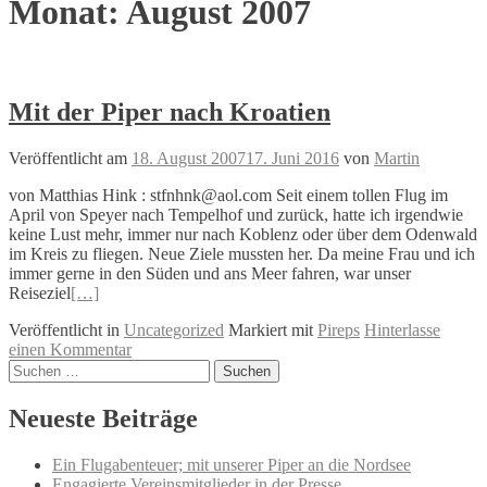
Monat:
August 2007
Mit der Piper nach Kroatien
Veröffentlicht am
18. August 2007
17. Juni 2016
von
Martin
von Matthias Hink : stfnhnk@aol.com Seit einem tollen Flug im
April von Speyer nach Tempelhof und zurück, hatte ich irgendwie
keine Lust mehr, immer nur nach Koblenz oder über dem Odenwald
im Kreis zu fliegen. Neue Ziele mussten her. Da meine Frau und ich
immer gerne in den Süden und ans Meer fahren, war unser
Reiseziel
[…]
Veröffentlicht in
Uncategorized
Markiert mit
Pireps
Hinterlasse
einen Kommentar
Beitrags-
Suchen
nach:
Navigation
Neueste Beiträge
Ein Flugabenteuer; mit unserer Piper an die Nordsee
Engagierte Vereinsmitglieder in der Presse