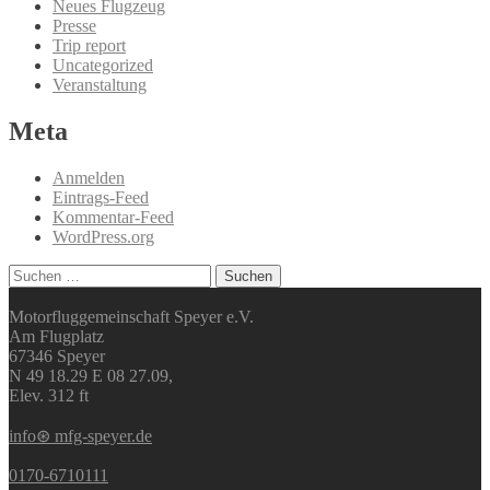
Neues Flugzeug
Presse
Trip report
Uncategorized
Veranstaltung
Meta
Anmelden
Eintrags-Feed
Kommentar-Feed
WordPress.org
Suchen
nach:
Motorfluggemeinschaft Speyer e.V.
Am Flugplatz
67346 Speyer
N 49 18.29 E 08 27.09,
Elev. 312 ft
info⊛ mfg-speyer.de
0170-6710111