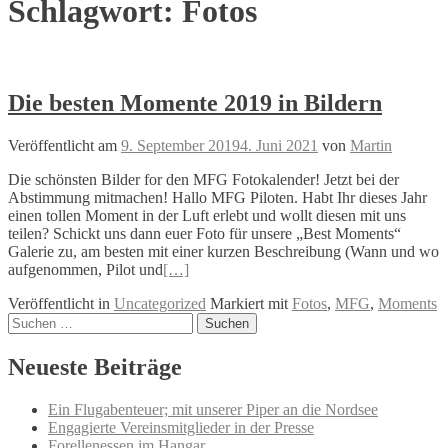
Schlagwort:
Fotos
Die besten Momente 2019 in Bildern
Veröffentlicht am
9. September 2019
4. Juni 2021
von
Martin
Die schönsten Bilder for den MFG Fotokalender! Jetzt bei der
Abstimmung mitmachen! Hallo MFG Piloten. Habt Ihr dieses Jahr
einen tollen Moment in der Luft erlebt und wollt diesen mit uns
teilen? Schickt uns dann euer Foto für unsere „Best Moments“
Galerie zu, am besten mit einer kurzen Beschreibung (Wann und wo
aufgenommen, Pilot und
[…]
Veröffentlicht in
Uncategorized
Markiert mit
Fotos
,
MFG
,
Moments
Beitrags-
Suchen
nach:
Navigation
Neueste Beiträge
Ein Flugabenteuer; mit unserer Piper an die Nordsee
Engagierte Vereinsmitglieder in der Presse
Forellenessen im Hangar