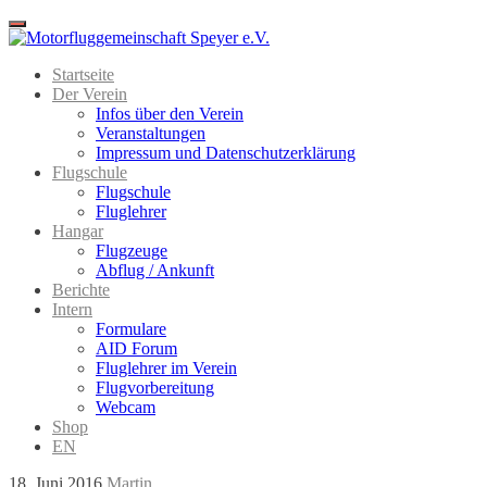
Menu
Startseite
Der Verein
Infos über den Verein
Veranstaltungen
Impressum und Datenschutzerklärung
Flugschule
Flugschule
Fluglehrer
Hangar
Flugzeuge
Abflug / Ankunft
Berichte
Intern
Formulare
AID Forum
Fluglehrer im Verein
Flugvorbereitung
Webcam
Shop
EN
18. Juni 2016
Martin